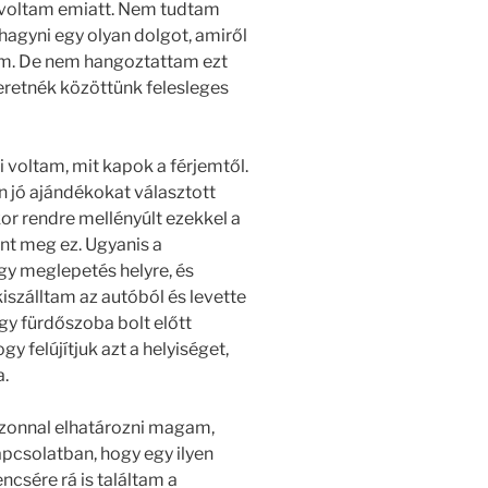
s voltam emiatt. Nem tudtam
 hagyni egy olyan dolgot, amiről
ém. De nem hangoztattam ezt
eretnék közöttünk felesleges
i voltam, mit kapok a férjemtől.
 jó ajándékokat választott
or rendre mellényúlt ezekkel a
nt meg ez. Ugyanis a
gy meglepetés helyre, és
iszálltam az autóból és levette
gy fürdőszoba bolt előtt
y felújítjuk azt a helyiséget,
.
azonnal elhatározni magam,
apcsolatban, hogy egy ilyen
encsére rá is találtam a