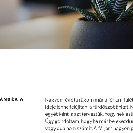
JÁNDÉK A
Nagyon régóta rágom már a férjem fülét
ideje lenne felújítani a fürdőszobánkat.
egyébként is azt terveztük, hogy nekiesün
Úgy gondoltam, hogy ha már belekezdünk
vagy oda nem számít. A férjem nagyon pa