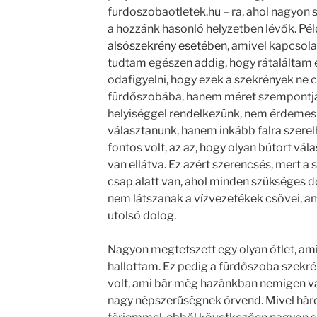
furdoszobaotletek.hu – ra, ahol nagyon s
a hozzánk hasonló helyzetben lévők. Pél
alsószekrény esetében
, amivel kapcsol
tudtam egészen addig, hogy rátaláltam er
odafigyelni, hogy ezek a szekrények ne c
fürdőszobába, hanem méret szempontjábó
helyiséggel rendelkezünk, nem érdemes 
választanunk, hanem inkább falra szere
fontos volt, az az, hogy olyan bútort v
van ellátva. Ez azért szerencsés, mert a
csap alatt van, ahol minden szükséges do
nem látszanak a vízvezetékek csövei, a
utolsó dolog.
Nagyon megtetszett egy olyan ötlet, am
hallottam. Ez pedig a fürdőszoba szekré
volt, ami bár még hazánkban nemigen va
nagy népszerűségnek örvend. Mivel hár