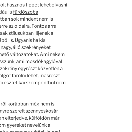
ok hasznos tippet lehet olvasni
dául a
fürdőszoba
atban sok mindent nem is
re az oldalra. Fontos arra
sak stílusukban illjenek a
l is. Ugyanis ha kis
nagy, álló szekrényeket
lhető változatokat. Ami nekem
álasszunk, ami mosdókagylóval
 szekrény egyrészt közvetlen a
lgot tárolni lehet, másrészt
mi esztétikai szempontból nem
iről korábban még nem is
nyre szerelt szennyeskosár
n elterjedve, külföldön már
om gyereket nevelünk a