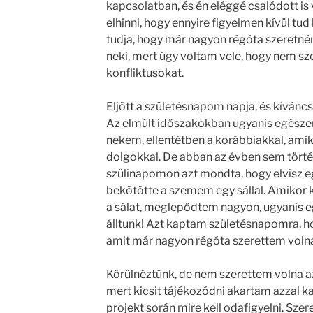
kapcsolatban, és én eléggé csalódott i
elhinni, hogy ennyire figyelmen kívül tud
tudja, hogy már nagyon régóta szeretn
neki, mert úgy voltam vele, hogy nem sz
konfliktusokat.
Eljött a születésnapom napja, és kíváncs
Az elmúlt időszakokban ugyanis egészen
nekem, ellentétben a korábbiakkal, amik
dolgokkal. De abban az évben sem törté
szülinapomon azt mondta, hogy elvisz e
bekötötte a szemem egy sállal. Amikor k
a sálat, meglepődtem nagyon, ugyanis e
álltunk! Azt kaptam születésnapomra, hog
amit már nagyon régóta szerettem volna
Körülnéztünk, de nem szerettem volna 
mert kicsit tájékozódni akartam azzal k
projekt során mire kell odafigyelni. Szer