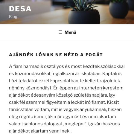
Tartalomhoz
DESA
Blog
Menü
AJÁNDÉK LÓNAK NE NÉZD A FOGÁT
A fiam harmadik osztályos és most kezdtek szólásokkal
és közmondásokkal foglalkozni az iskolában. Kaptak is
házi feladatot ezzel kapcsolatban, le kellett rajzolniuk
néhány közmondást. Én éppen az interneten kerestem
ajándékot édesanyám közelgő születésnapjára, így
csak fél szemmel figyeltem a leckét író fiamat. Kicsit
tanácstalan voltam, mit is vegyek anyukámnak, hiszen
elég régóta ismerjük már egymást és nem akartam
valami sablonos dologgal „meglepni”, igazán hasznos
ajándékot akartam venni neki.