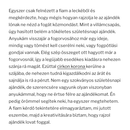
Egyszer csak felnézett a fiam a leckéből és
megkérdezte, hogy mégis hogyan rajzolja le az ajándék
lónak ne nézd a fogát közmondást. Mint a villámcsapás,
úgy hasított belém a tökéletes születésnapi ajándék.
Anyukám visszajár a fogorvosához már egy ideje,
mindig vagy tömést kell cserélni neki, vagy fogpótlási
gondjai vannak. Elég szép összeget ott hagyott már a
fogorvosnál, így a legújabb esedékes kiadásra nehezen
szánja rá magát. Ezúttal
cirkon korona
kerülne a
szájába, de nehezen tudná kigazdálkodni az árát és
sajnálja is rá a pénzt. Nem egy szokványos születésnapi
ajándék, de szerencsére vagyunk olyan viszonyban
anyukámmal, hogy ne értse félre az ajándékomat. Én
pedig örömmel segítek neki, ha egyszer megtehetem.
A fiam kérdő tekintetére elmagyaráztam, mi jutott
eszembe, majd a kreativitására bíztam, hogy rajzol
ajándék lovat foggal.